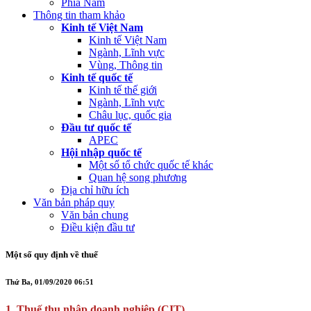
Phía Nam
Thông tin tham khảo
Kinh tế Việt Nam
Kinh tế Việt Nam
Ngành, Lĩnh vực
Vùng, Thông tin
Kinh tế quốc tế
Kinh tế thế giới
Ngành, Lĩnh vực
Châu lục, quốc gia
Đầu tư quốc tế
APEC
Hội nhập quốc tế
Một số tổ chức quốc tế khác
Quan hệ song phương
Địa chỉ hữu ích
Văn bản pháp quy
Văn bản chung
Điều kiện đầu tư
Một số quy định về thuế
Thứ Ba, 01/09/2020 06:51
1. Thuế thu nhập doanh nghiệp (CIT)