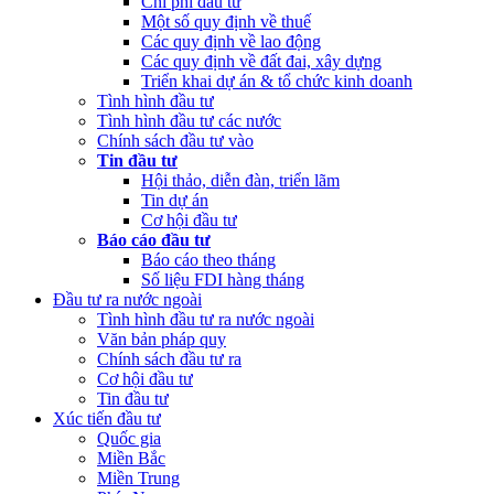
Chi phí đầu tư
Một số quy định về thuế
Các quy định về lao động
Các quy định về đất đai, xây dựng
Triển khai dự án & tổ chức kinh doanh
Tình hình đầu tư
Tình hình đầu tư các nước
Chính sách đầu tư vào
Tin đầu tư
Hội thảo, diễn đàn, triển lãm
Tin dự án
Cơ hội đầu tư
Báo cáo đầu tư
Báo cáo theo tháng
Số liệu FDI hàng tháng
Đầu tư ra nước ngoài
Tình hình đầu tư ra nước ngoài
Văn bản pháp quy
Chính sách đầu tư ra
Cơ hội đầu tư
Tin đầu tư
Xúc tiến đầu tư
Quốc gia
Miền Bắc
Miền Trung