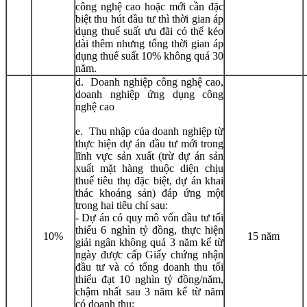
công nghệ cao hoặc mới cần đặc
biệt thu hút đầu tư thì thời gian áp
dụng thuế suất ưu đãi có thể kéo
dài thêm nhưng tổng thời gian áp
dụng thuế suất 10% không quá 30
năm.
d. Doanh nghiệp công nghệ cao,
doanh nghiệp ứng dụng công
nghệ cao
e. Thu nhập của doanh nghiệp từ
thực hiện dự án đầu tư mới trong
lĩnh vực sản xuất (trừ dự án sản
xuất mặt hàng thuộc diện chịu
thuế tiêu thụ đặc biệt, dự án khai
thác khoáng sản) đáp ứng một
trong hai tiêu chí sau:
- Dự án có quy mô vốn đầu tư tối
thiểu 6 nghìn tỷ đồng, thực hiện
10%
15 năm
giải ngân không quá 3 năm kể từ
ngày được cấp Giấy chứng nhận
đầu tư và có tổng doanh thu tối
thiểu đạt 10 nghìn tỷ đồng/năm,
chậm nhất sau 3 năm kể từ năm
có doanh thu;