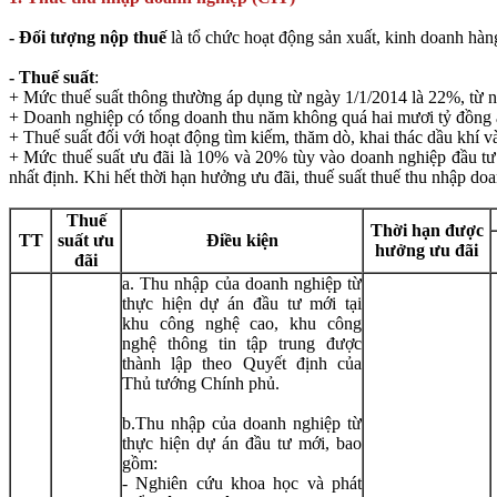
- Đối tượng nộp thuế
là tổ chức hoạt động sản xuất, kinh doanh hàn
- Thuế suất
:
+ Mức thuế suất thông thường áp dụng từ ngày 1/1/2014 là 22%, từ 
+ Doanh nghiệp có tổng doanh thu năm không quá hai mươi tỷ đồng 
+ Thuế suất đối với hoạt động tìm kiếm, thăm dò, khai thác dầu khí
+ Mức thuế suất ưu đãi là 10% và 20% tùy vào doanh nghiệp đầu tư ở
nhất định. Khi hết thời hạn hưởng ưu đãi, thuế suất thuế thu nhập do
Thuế
Thời hạn được
TT
suất ưu
Điều kiện
hưởng ưu đãi
đãi
a. Thu nhập của doanh nghiệp từ
thực hiện dự án đầu tư mới tại
khu công nghệ cao, khu công
nghệ thông tin tập trung được
thành lập theo Quyết định của
Thủ tướng Chính phủ.
b.Thu nhập của doanh nghiệp từ
thực hiện dự án đầu tư mới, bao
gồm:
- Nghiên cứu khoa học và phát