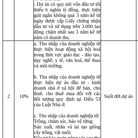
- Dự án có quy mô vốn đầu tư tối
thiểu 6 nghìn tỷ đồng, thực hiện
giải ngân không quá 3 năm kể từ
ngày được cấp Giấy chứng nhận
đầu tư và sử dụng trên 3.000 lao
động chậm nhất sau 3 năm kể từ
năm có doanh thu.
a. Thu nhập của doanh nghiệp từ
thực hiện hoạt động xã hội hoá
trong lĩnh vực giáo dục - đào tạo,
dạy nghề, y tế, văn hoá, thể thao
và môi trường;
b. Thu nhập của doanh nghiệp từ
thực hiện dự án đầu tư - kinh
doanh nhà ở xã hội để bán, cho
thuê, cho thuê mua đối với các
2
10%
Suốt đời dự án
đối tượng quy định tại Điều 53
của Luật Nhà ở;
c. Thu nhập của doanh nghiệp từ:
Trồng, chăm sóc, bảo vệ rừng;
Sản xuất, nhân và lai tạo giống
cây trồng, vật nuôi;
Đầu tư bảo quản nông sản sau thu