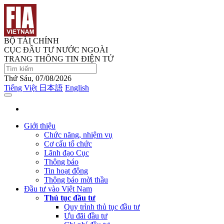
BỘ TÀI CHÍNH
CỤC ĐẦU TƯ NƯỚC NGOÀI
TRANG THÔNG TIN ĐIỆN TỬ
Thứ Sáu, 07/08/2026
Tiếng Việt
日本語
English
Giới thiệu
Chức năng, nhiệm vụ
Cơ cấu tổ chức
Lãnh đạo Cục
Thông báo
Tin hoạt động
Thông báo mời thầu
Đầu tư vào Việt Nam
Thủ tục đầu tư
Quy trình thủ tục đầu tư
Ưu đãi đầu tư