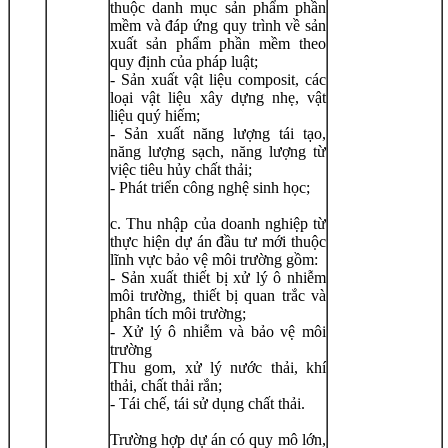
thuộc danh mục sản phẩm phần
mềm và đáp ứng quy trình về sản
xuất sản phẩm phần mềm theo
quy định của pháp luật;
- Sản xuất vật liệu composit, các
loại vật liệu xây dựng nhẹ, vật
liệu quý hiếm;
- Sản xuất năng lượng tái tạo,
năng lượng sạch, năng lượng từ
việc tiêu hủy chất thải;
- Phát triển công nghệ sinh học;
c. Thu nhập của doanh nghiệp từ
thực hiện dự án đầu tư mới thuộc
lĩnh vực bảo vệ môi trường gồm:
- Sản xuất thiết bị xử lý ô nhiễm
môi trường, thiết bị quan trắc và
phân tích môi trường;
- Xử lý ô nhiễm và bảo vệ môi
trường
Thu gom, xử lý nước thải, khí
thải, chất thải rắn;
- Tái chế, tái sử dụng chất thải.
Trường hợp dự án có quy mô lớn,