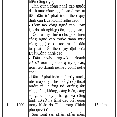
triển công nghệ;
- Ứng dụng công nghệ cao thuộc
danh mục công nghệ cao được ưu
tiên đầu tư phát triển theo quy
định của Luật Công nghệ cao;
- Ươm tạo công nghệ cao, ươm
tạo doanh nghiệp công nghệ cao;
- Đầu tư mạo hiểm cho phát triển
công nghệ cao thuộc danh mục
công nghệ cao được ưu tiên đầu
tư phát triển theo quy định của
Luật Công nghệ cao;
- Đầu tư xây dựng - kinh doanh
cơ sở ươm tạo công nghệ cao,
ươm tạo doanh nghiệp công nghệ
cao;
- Đầu tư phát triển nhà máy nước,
nhà máy điện, hệ thống cấp thoát
nước; cầu đường bộ, đường sắt;
cảng hàng không, cảng biển, cảng
sông; sân bay, nhà ga và công
trình cơ sở hạ tầng đặc biệt quan
1
10%
trọng khác do Thủ tướng Chính
15 năm
phủ quyết định;
- Sản xuất sản phẩm phần mềm